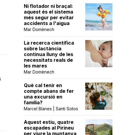
Ni flotador ni braçal:
aquest és el sistema
més segur per evitar
accidents a l'aigua
Mar Domènech
La recerca científica
sobre lactància
continua lluny de les
necessitats reals de
les mares
Mar Domènech
s
Què cal tenir en
compte abans de fer
una excursió en
família?
Marcel Blanes | Santi Sotos
Aquest estiu, quatre
escapades al Pirineu
per viure la muntanya