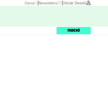
|
|
Iniciar Sessió
Cerca
Newsletters