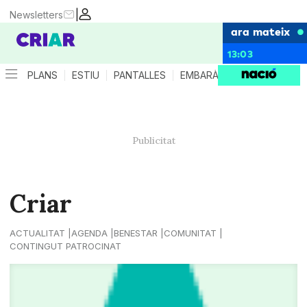
|
Newsletters
ara mateix
13:03
PLANS
ESTIU
PANTALLES
EMBARÀS
CRIANÇA
ES
Criar
ACTUALITAT
AGENDA
BENESTAR
COMUNITAT
CONTINGUT PATROCINAT