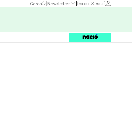
|
|
Iniciar Sessió
Cerca
Newsletters