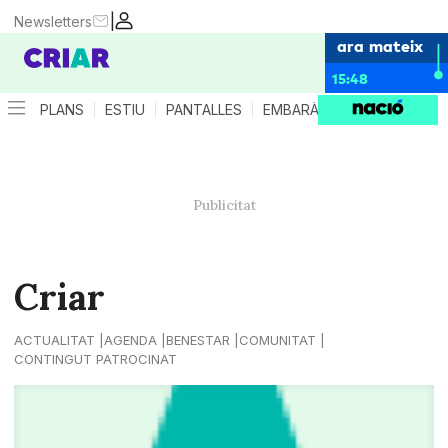
|
Newsletters
ara mateix
15:48
PLANS
ESTIU
PANTALLES
EMBARÀS
CRIANÇA
ES
Criar
ACTUALITAT
AGENDA
BENESTAR
COMUNITAT
CONTINGUT PATROCINAT