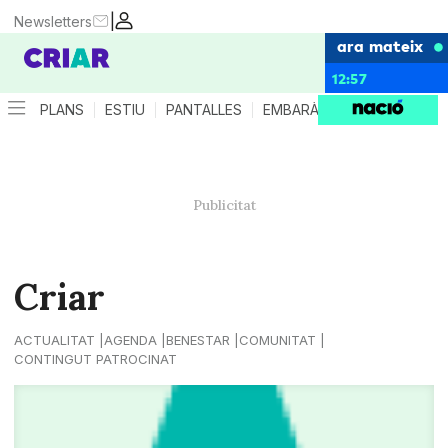
|
Newsletters
ara mateix
12:57
PLANS
ESTIU
PANTALLES
EMBARÀS
CRIANÇA
ES
Criar
ACTUALITAT
AGENDA
BENESTAR
COMUNITAT
CONTINGUT PATROCINAT