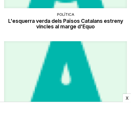
POLÍTICA
L'esquerra verda dels Països Catalans estreny
vincles al marge d'Equo
X
SOCIETAT
Després del fred siberià, ara arriba el polar