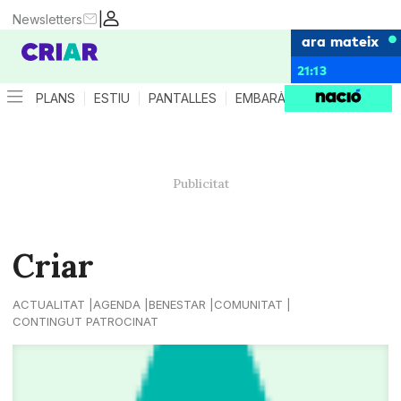
|
Newsletters
ara mateix
21:13
PLANS
ESTIU
PANTALLES
EMBARÀS
CRIANÇA
ES
Criar
ACTUALITAT
AGENDA
BENESTAR
COMUNITAT
CONTINGUT PATROCINAT