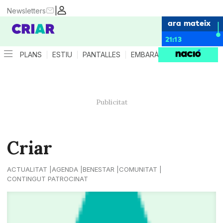
|
Newsletters
ara mateix
21:13
PLANS
ESTIU
PANTALLES
EMBARÀS
CRIANÇA
ES
Criar
ACTUALITAT
AGENDA
BENESTAR
COMUNITAT
CONTINGUT PATROCINAT