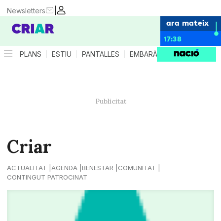
|
Newsletters
ara mateix
17:38
PLANS
ESTIU
PANTALLES
EMBARÀS
CRIANÇA
ES
Criar
ACTUALITAT
AGENDA
BENESTAR
COMUNITAT
CONTINGUT PATROCINAT