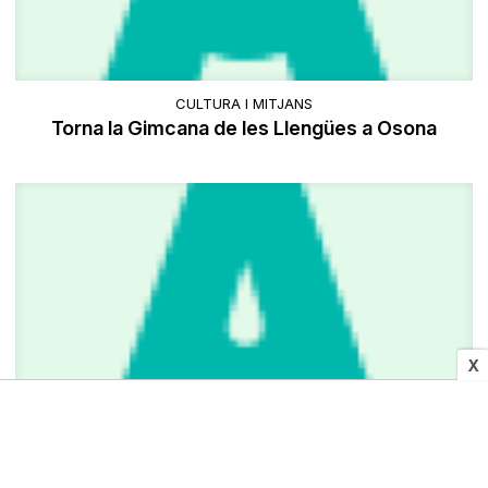
CULTURA I MITJANS
Torna la Gimcana de les Llengües a Osona
X
ESPORTS
Mala jornada pels equips del Vòlei 6 Manresa