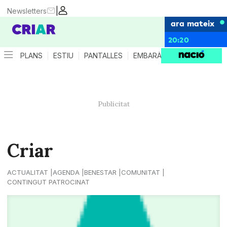
|
Newsletters
ara mateix
20:20
PLANS
ESTIU
PANTALLES
EMBARÀS
CRIANÇA
ES
Criar
ACTUALITAT
AGENDA
BENESTAR
COMUNITAT
CONTINGUT PATROCINAT