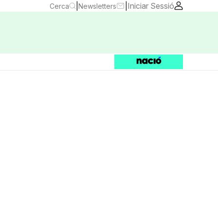
|
|
Iniciar Sessió
Cerca
Newsletters