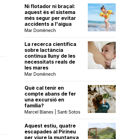
Ni flotador ni braçal:
aquest és el sistema
més segur per evitar
accidents a l'aigua
Mar Domènech
La recerca científica
sobre lactància
continua lluny de les
necessitats reals de
les mares
Mar Domènech
s
Què cal tenir en
compte abans de fer
una excursió en
família?
Marcel Blanes | Santi Sotos
Aquest estiu, quatre
escapades al Pirineu
per viure la muntanya