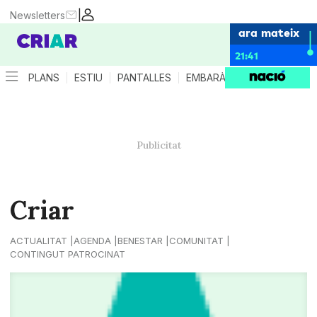
|
Newsletters
ara mateix
21:41
PLANS
ESTIU
PANTALLES
EMBARÀS
CRIANÇA
ES
Criar
ACTUALITAT
AGENDA
BENESTAR
COMUNITAT
CONTINGUT PATROCINAT