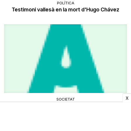
POLÍTICA
Testimoni vallesà en la mort d'Hugo Chávez
X
SOCIETAT
Un mercat de segona mà barreja oci i comerç