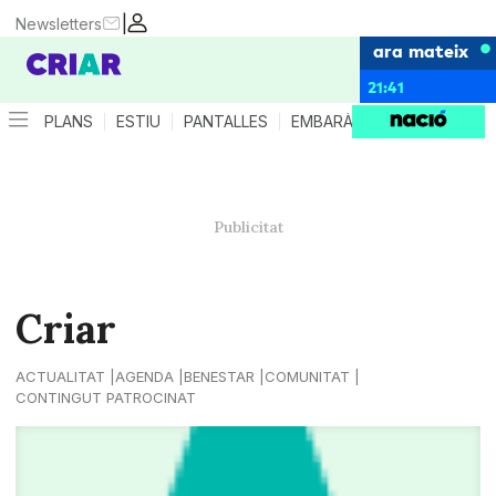
|
Newsletters
ara mateix
21:41
PLANS
ESTIU
PANTALLES
EMBARÀS
CRIANÇA
ES
Criar
ACTUALITAT
AGENDA
BENESTAR
COMUNITAT
CONTINGUT PATROCINAT