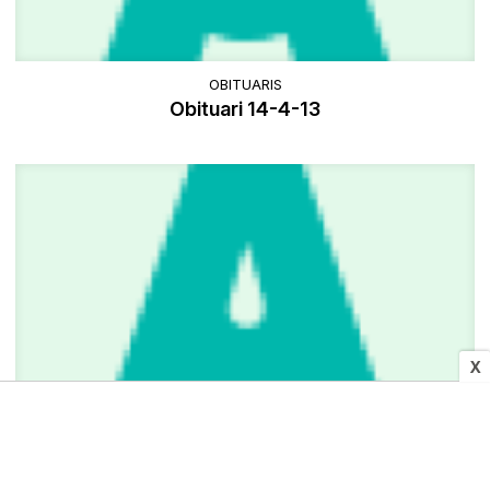
OBITUARIS
Obituari 14-4-13
X
ESPORTS
El Barça sentencia la Lliga (0-3) reservant mig
equip per a la Champions