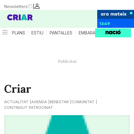
|
Newsletters
ara mateix
13:49
PLANS
ESTIU
PANTALLES
EMBARÀS
CRIANÇA
ES
Criar
ACTUALITAT
AGENDA
BENESTAR
COMUNITAT
CONTINGUT PATROCINAT