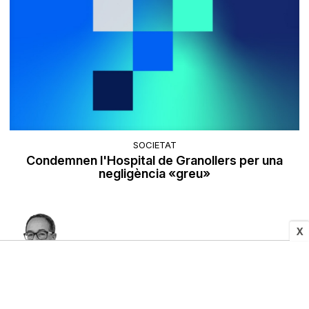
SOCIETAT
Condemnen l'Hospital de Granollers per una
negligència «greu»
X
Rajoy, contra la ciutadania
Pere Macias