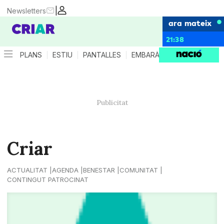
|
Newsletters
ara mateix
21:38
PLANS
ESTIU
PANTALLES
EMBARÀS
CRIANÇA
ES
Criar
ACTUALITAT
AGENDA
BENESTAR
COMUNITAT
CONTINGUT PATROCINAT