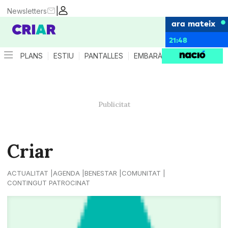
|
Newsletters
ara mateix
21:48
PLANS
ESTIU
PANTALLES
EMBARÀS
CRIANÇA
ES
Criar
ACTUALITAT
AGENDA
BENESTAR
COMUNITAT
CONTINGUT PATROCINAT