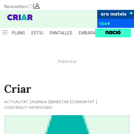
|
Newsletters
ara mateix
13:49
PLANS
ESTIU
PANTALLES
EMBARÀS
CRIANÇA
ES
Criar
ACTUALITAT
AGENDA
BENESTAR
COMUNITAT
CONTINGUT PATROCINAT