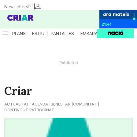
|
Newsletters
ara mateix
21:41
PLANS
ESTIU
PANTALLES
EMBARÀS
CRIANÇA
ES
Criar
ACTUALITAT
AGENDA
BENESTAR
COMUNITAT
CONTINGUT PATROCINAT