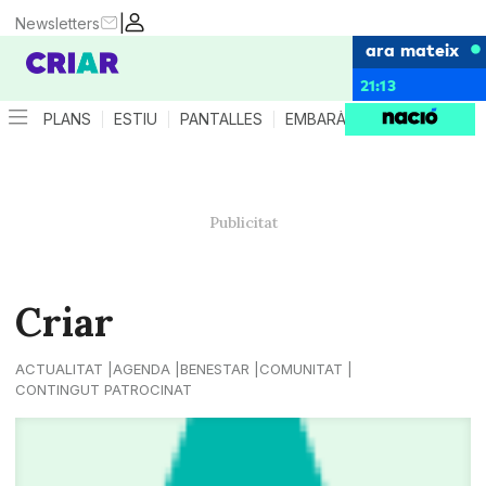
|
Newsletters
ara mateix
21:13
PLANS
ESTIU
PANTALLES
EMBARÀS
CRIANÇA
ES
Criar
ACTUALITAT
AGENDA
BENESTAR
COMUNITAT
CONTINGUT PATROCINAT