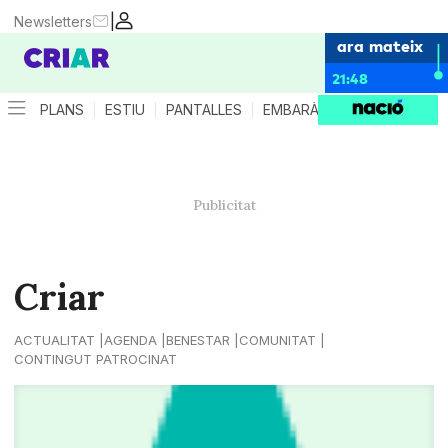
|
Newsletters
ara mateix
21:48
PLANS
ESTIU
PANTALLES
EMBARÀS
CRIANÇA
ES
Criar
ACTUALITAT
AGENDA
BENESTAR
COMUNITAT
CONTINGUT PATROCINAT