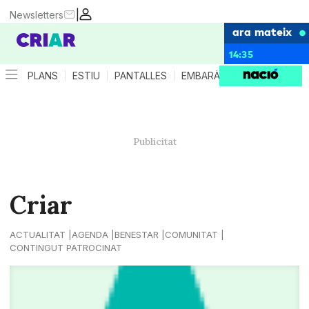
|
Newsletters
ara mateix
14:35
PLANS
ESTIU
PANTALLES
EMBARÀS
CRIANÇA
ES
Criar
ACTUALITAT
AGENDA
BENESTAR
COMUNITAT
CONTINGUT PATROCINAT