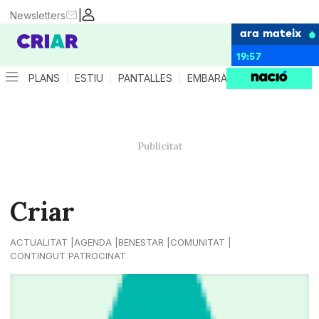
|
Newsletters
ara mateix
19:57
PLANS
ESTIU
PANTALLES
EMBARÀS
CRIANÇA
ES
Criar
ACTUALITAT
AGENDA
BENESTAR
COMUNITAT
CONTINGUT PATROCINAT