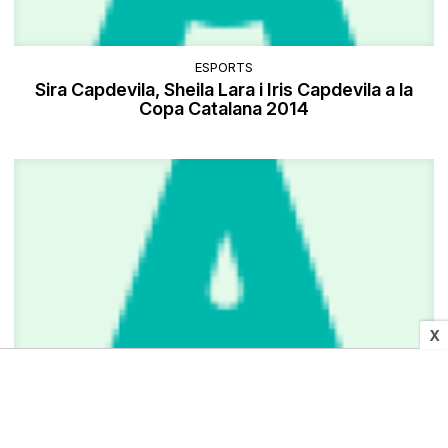
ESPORTS
Sira Capdevila, Sheila Lara i Iris Capdevila a la
Copa Catalana 2014
X
SOCIETAT
Seligrat tornarà al Camp d'Esports... com a rival