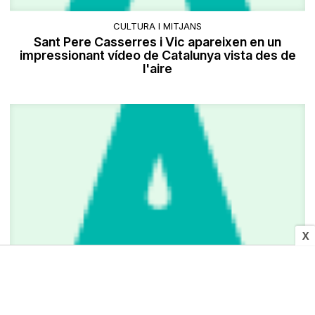
CULTURA I MITJANS
Sant Pere Casserres i Vic apareixen en un
impressionant vídeo de Catalunya vista des de
l'aire
X
SOCIETAT
Reconeixen «errors» en la programació d'una
ecografia per a d'aquí a un any