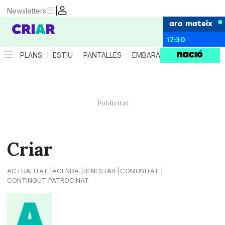
|
Newsletters
ara mateix
17:30
PLANS
ESTIU
PANTALLES
EMBARÀS
CRIANÇA
ES
Criar
ACTUALITAT
AGENDA
BENESTAR
COMUNITAT
CONTINGUT PATROCINAT