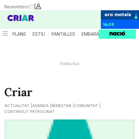
|
Newsletters
ara mateix
16:39
PLANS
ESTIU
PANTALLES
EMBARÀS
CRIANÇA
ES
Criar
ACTUALITAT
AGENDA
BENESTAR
COMUNITAT
CONTINGUT PATROCINAT