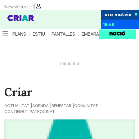
|
Newsletters
ara mateix
15:48
PLANS
ESTIU
PANTALLES
EMBARÀS
CRIANÇA
ES
Criar
ACTUALITAT
AGENDA
BENESTAR
COMUNITAT
CONTINGUT PATROCINAT