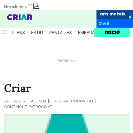
|
Newsletters
ara mateix
21:48
PLANS
ESTIU
PANTALLES
EMBARÀS
CRIANÇA
ES
Criar
ACTUALITAT
AGENDA
BENESTAR
COMUNITAT
CONTINGUT PATROCINAT