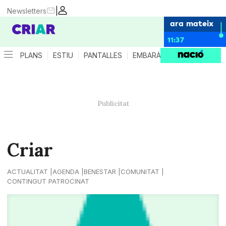
|
Newsletters
ara mateix
11:37
PLANS
ESTIU
PANTALLES
EMBARÀS
CRIANÇA
ES
Criar
ACTUALITAT
AGENDA
BENESTAR
COMUNITAT
CONTINGUT PATROCINAT