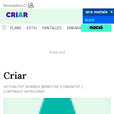
|
Newsletters
ara mateix
15:00
PLANS
ESTIU
PANTALLES
EMBARÀS
CRIANÇA
ES
Criar
ACTUALITAT
AGENDA
BENESTAR
COMUNITAT
CONTINGUT PATROCINAT