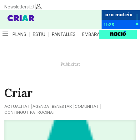
|
Newsletters
ara mateix
11:25
PLANS
ESTIU
PANTALLES
EMBARÀS
CRIANÇA
ES
Criar
ACTUALITAT
AGENDA
BENESTAR
COMUNITAT
CONTINGUT PATROCINAT