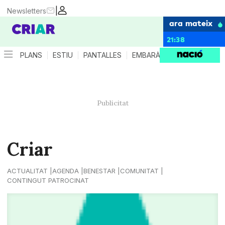
|
Newsletters
ara mateix
21:38
PLANS
ESTIU
PANTALLES
EMBARÀS
CRIANÇA
ES
Criar
ACTUALITAT
AGENDA
BENESTAR
COMUNITAT
CONTINGUT PATROCINAT