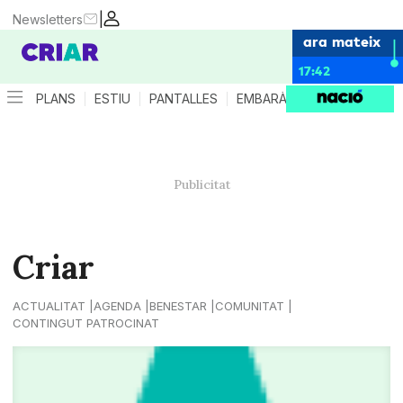
|
Newsletters
ara mateix
17:42
PLANS
ESTIU
PANTALLES
EMBARÀS
CRIANÇA
ES
Criar
ACTUALITAT
AGENDA
BENESTAR
COMUNITAT
CONTINGUT PATROCINAT