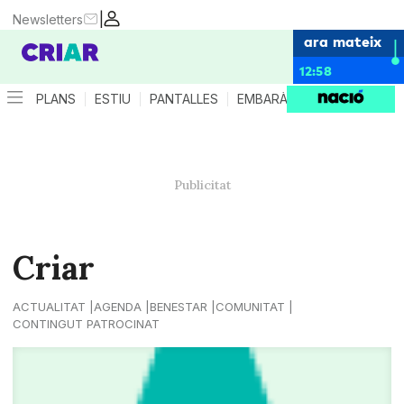
|
Newsletters
ara mateix
12:58
PLANS
ESTIU
PANTALLES
EMBARÀS
CRIANÇA
ES
Criar
ACTUALITAT
AGENDA
BENESTAR
COMUNITAT
CONTINGUT PATROCINAT