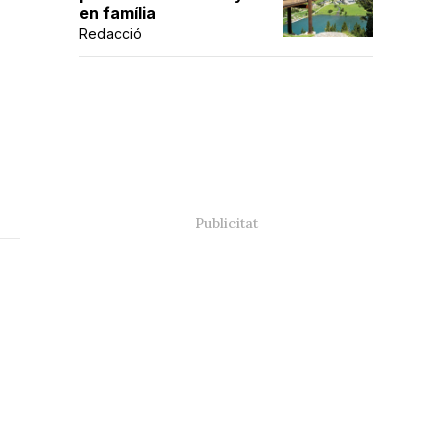
en família
Redacció