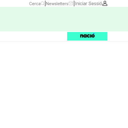
|
|
Iniciar Sessió
Cerca
Newsletters