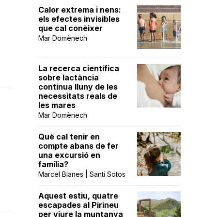
Calor extrema i nens:
els efectes invisibles
que cal conèixer
Mar Domènech
La recerca científica
sobre lactància
continua lluny de les
necessitats reals de
les mares
Mar Domènech
Què cal tenir en
compte abans de fer
una excursió en
família?
Marcel Blanes | Santi Sotos
Aquest estiu, quatre
escapades al Pirineu
per viure la muntanya