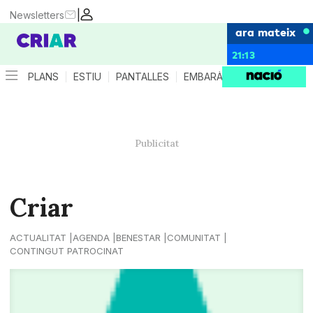
|
Newsletters
ara mateix
21:13
PLANS
ESTIU
PANTALLES
EMBARÀS
CRIANÇA
ES
Criar
ACTUALITAT
AGENDA
BENESTAR
COMUNITAT
CONTINGUT PATROCINAT