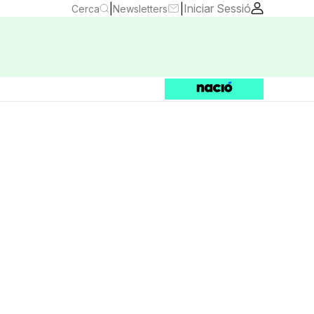
|
|
Iniciar Sessió
Cerca
Newsletters