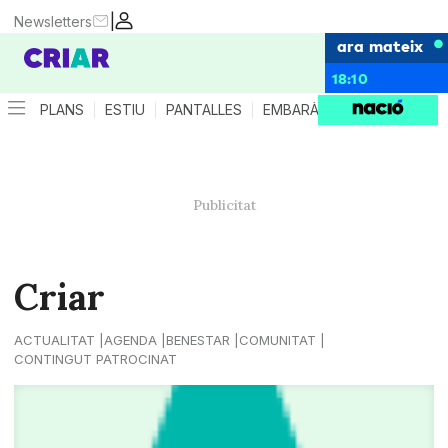
|
Newsletters
ara mateix
18:10
PLANS
ESTIU
PANTALLES
EMBARÀS
CRIANÇA
ES
Criar
ACTUALITAT
AGENDA
BENESTAR
COMUNITAT
CONTINGUT PATROCINAT