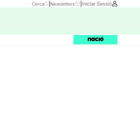
|
|
Iniciar Sessió
Cerca
Newsletters