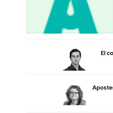
El c
Apostes