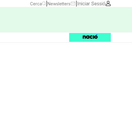
|
|
Iniciar Sessió
Cerca
Newsletters