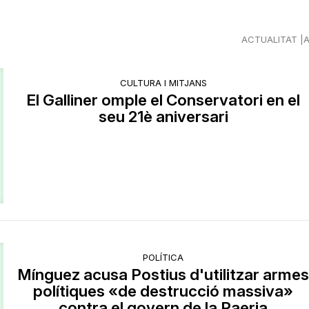
ACTUALITAT
CULTURA I MITJANS
El Galliner omple el Conservatori en el
seu 21è aniversari
POLÍTICA
Mínguez acusa Postius d'utilitzar arme
polítiques «de destrucció massiva»
contra el govern de la Paeria