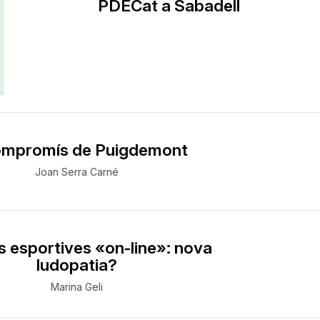
PDECat a Sabadell
ompromís de Puigdemont
Joan Serra Carné
 esportives «on-line»: nova
ludopatia?
Marina Geli