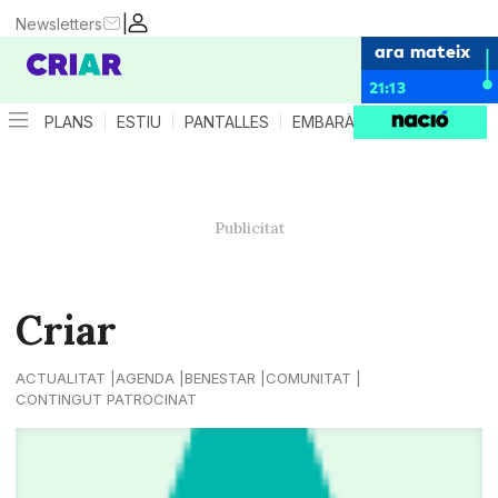
|
Newsletters
ara mateix
21:13
PLANS
ESTIU
PANTALLES
EMBARÀS
CRIANÇA
ES
Criar
ACTUALITAT
AGENDA
BENESTAR
COMUNITAT
CONTINGUT PATROCINAT