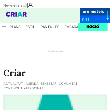
|
Newsletters
ara mateix
11:33
PLANS
ESTIU
PANTALLES
EMBARÀS
CRIANÇA
ES
Criar
ACTUALITAT
AGENDA
BENESTAR
COMUNITAT
CONTINGUT PATROCINAT