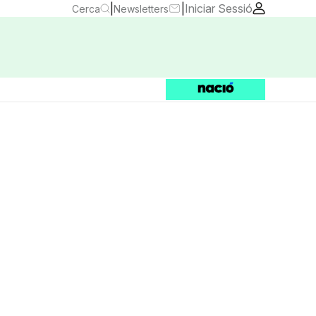
|
|
Iniciar Sessió
Cerca
Newsletters