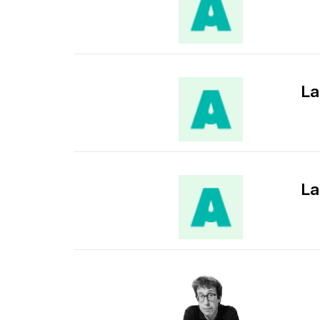
La
La