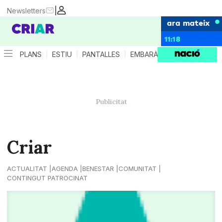
|
Newsletters
ara mateix
11:18
PLANS
ESTIU
PANTALLES
EMBARÀS
CRIANÇA
ES
Criar
ACTUALITAT
AGENDA
BENESTAR
COMUNITAT
CONTINGUT PATROCINAT