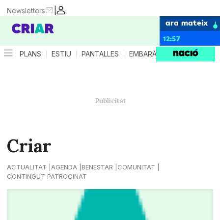
|
Newsletters
ara mateix
12:57
PLANS
ESTIU
PANTALLES
EMBARÀS
CRIANÇA
ES
Criar
ACTUALITAT
AGENDA
BENESTAR
COMUNITAT
CONTINGUT PATROCINAT