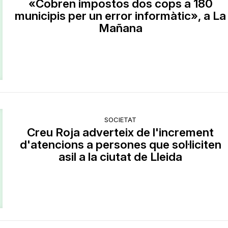
«Cobren impostos dos cops a 180
municipis per un error informàtic», a La
Mañana
SOCIETAT
Creu Roja adverteix de l'increment
d'atencions a persones que sol·liciten
asil a la ciutat de Lleida