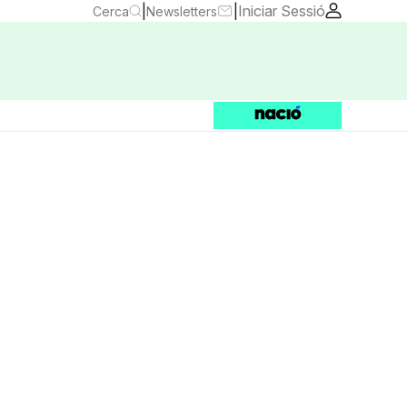
|
|
Iniciar Sessió
Cerca
Newsletters