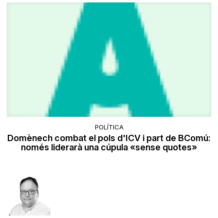
POLÍTICA
Domènech combat el pols d'ICV i part de BComú:
només liderarà una cúpula «sense quotes»