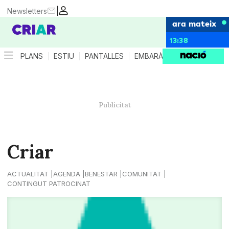
|
Newsletters
ara mateix
13:38
PLANS
ESTIU
PANTALLES
EMBARÀS
CRIANÇA
ES
Criar
ACTUALITAT
AGENDA
BENESTAR
COMUNITAT
CONTINGUT PATROCINAT