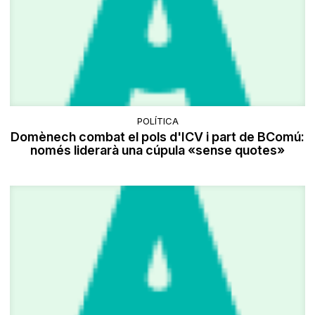
POLÍTICA
Domènech combat el pols d'ICV i part de BComú:
només liderarà una cúpula «sense quotes»