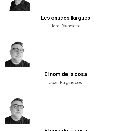
Les onades llargues
Jordi Bianciotto
El nom de la cosa
Joan Puigcercós
El nom de la cosa