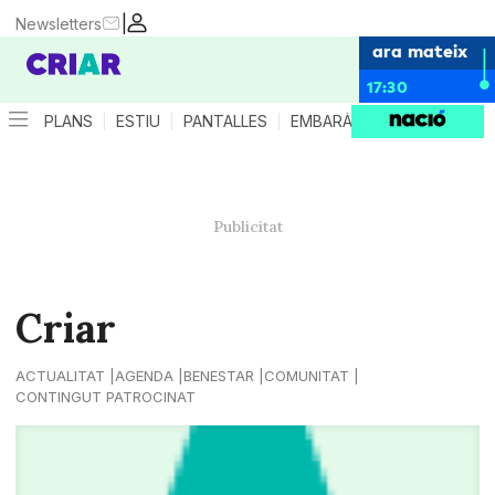
|
Newsletters
ara mateix
17:30
PLANS
ESTIU
PANTALLES
EMBARÀS
CRIANÇA
ES
Criar
ACTUALITAT
AGENDA
BENESTAR
COMUNITAT
CONTINGUT PATROCINAT