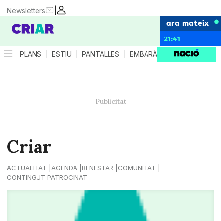
|
Newsletters
ara mateix
21:41
PLANS
ESTIU
PANTALLES
EMBARÀS
CRIANÇA
ES
Criar
ACTUALITAT
AGENDA
BENESTAR
COMUNITAT
CONTINGUT PATROCINAT