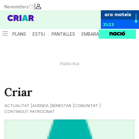
|
Newsletters
ara mateix
21:23
PLANS
ESTIU
PANTALLES
EMBARÀS
CRIANÇA
ES
Criar
ACTUALITAT
AGENDA
BENESTAR
COMUNITAT
CONTINGUT PATROCINAT