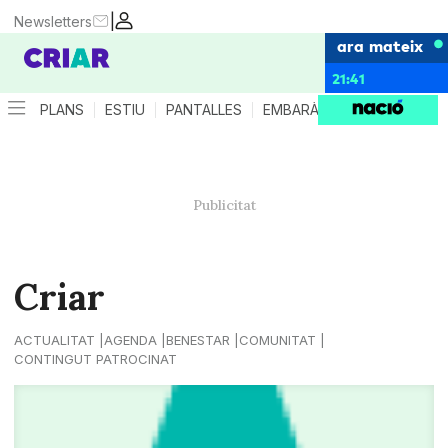
|
Newsletters
ara mateix
21:41
PLANS
ESTIU
PANTALLES
EMBARÀS
CRIANÇA
ES
Criar
ACTUALITAT
AGENDA
BENESTAR
COMUNITAT
CONTINGUT PATROCINAT