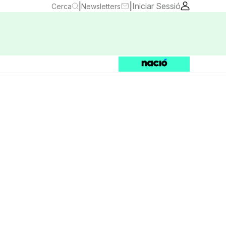
|
|
Iniciar Sessió
Cerca
Newsletters