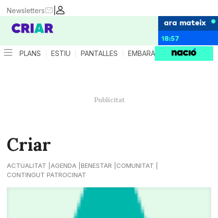
|
Newsletters
ara mateix
18:57
PLANS
ESTIU
PANTALLES
EMBARÀS
CRIANÇA
ES
Criar
ACTUALITAT
AGENDA
BENESTAR
COMUNITAT
CONTINGUT PATROCINAT